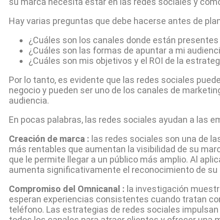
su marca necesita estar en las redes sociales y cómo
Hay varias preguntas que debe hacerse antes de plani
¿Cuáles son los canales donde están presentes 
¿Cuáles son las formas de apuntar a mi audienc
¿Cuáles son mis objetivos y el ROI de la estrate
Por lo tanto, es evidente que las redes sociales pue
negocio y pueden ser uno de los canales de marketin
audiencia.
En pocas palabras, las redes sociales ayudan a las e
Creación de marca :
las redes sociales son una de la
más rentables que aumentan la visibilidad de su marca
que le permite llegar a un público más amplio. Al apli
aumenta significativamente el reconocimiento de su
Compromiso del Omnicanal :
la investigación muestra
esperan experiencias consistentes cuando tratan con 
teléfono. Las estrategias de redes sociales impulsan 
todos los canales para atraer clientes y ofrecer una m