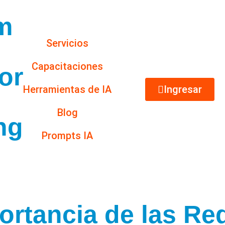
m
Servicios
s
Capacitaciones
or
Herramientas de IA
Ingresar
Blog
ng
Prompts IA
portancia de las Re