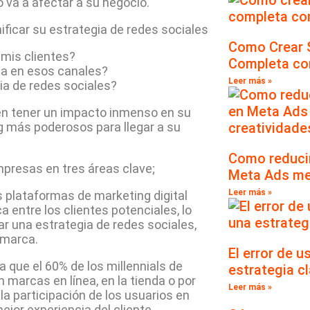
 va a afectar a su negocio.
ficar su estrategia de redes sociales
Como Crear S
mis clientes?
Completa co
ia en esos canales?
Leer más »
gia de redes sociales?
den tener un impacto inmenso en su
g más poderosos para llegar a su
Como reducir
mpresas en tres áreas clave;
Meta Ads me
Leer más »
s plataformas de marketing digital
 entre los clientes potenciales, lo
car una estrategia de redes sociales,
 marca.
El error de u
 que el 60% de los millennials de
estrategia cl
marcas en línea, en la tienda o por
Leer más »
la participación de los usuarios en
ejor experiencia del cliente