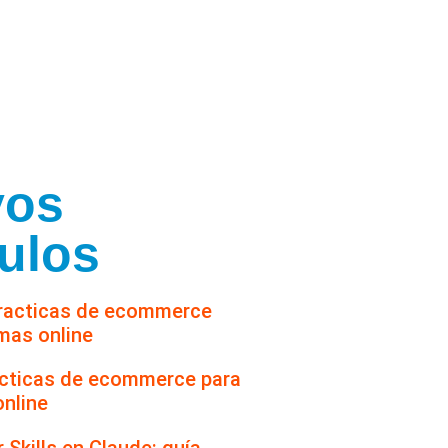
vos
culos
acticas de ecommerce para
nline