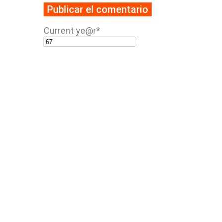
Current ye
@r
*