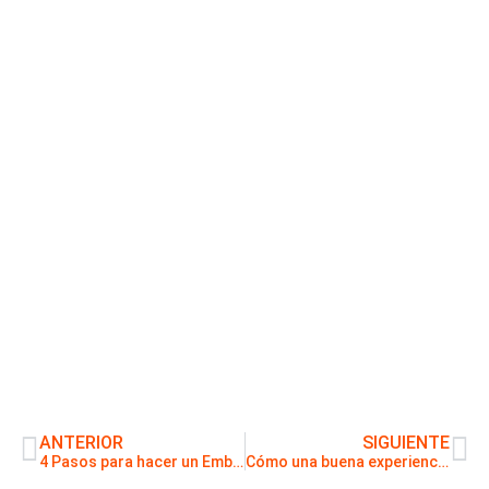
ANTERIOR
SIGUIENTE
4 Pasos para hacer un Embudo con Facebook Ads
Cómo una buena experiencia de usuario mejora la optimización del embudo de conversión