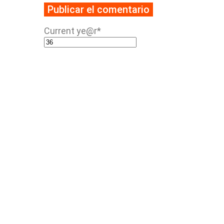
Current ye
@r
*