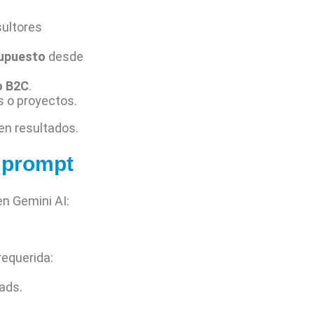
sultores
supuesto
desde
o B2C
.
s o proyectos.
en resultados.
l prompt
n Gemini AI:
requerida:
ads.