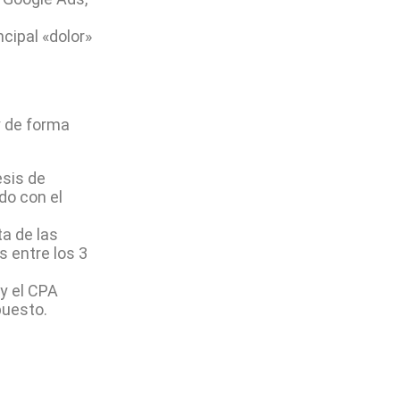
ncipal «dolor»
y de forma
esis de
do con el
ta de las
s entre los 3
 y el CPA
puesto.