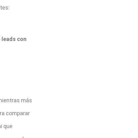
rtes:
 leads con
ientras más
ara comparar
i que