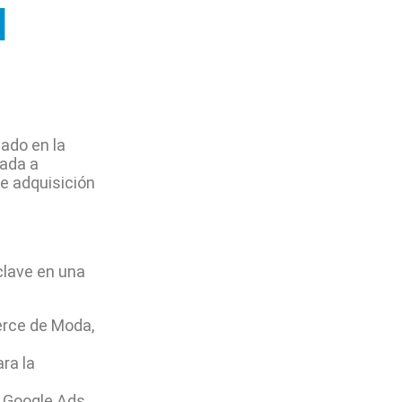
l
ado en la
nada a
e adquisición
clave en una
erce de Moda,
ra la
. Google Ads,