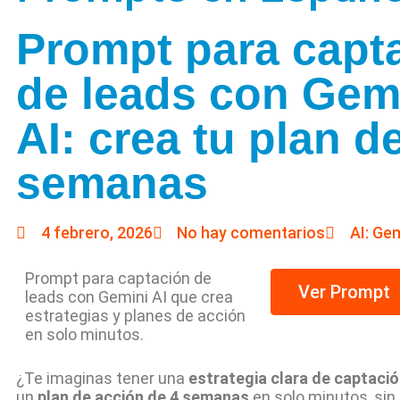
Prompt para capt
de leads con Gem
AI: crea tu plan d
semanas
4 febrero, 2026
No hay comentarios
AI: Gem
Prompt para captación de
Ver Prompt
leads con Gemini AI que crea
estrategias y planes de acción
en solo minutos.
¿Te imaginas tener una
estrategia clara de captació
un
plan de acción de 4 semanas
en solo minutos, si