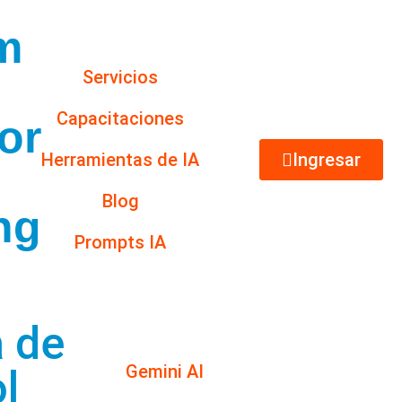
m
Servicios
s
Capacitaciones
or
Herramientas de IA
Ingresar
Blog
ng
Prompts IA
 de
Gemini AI
l