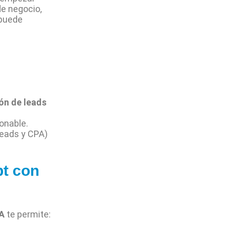
e negocio,
puede
ión de leads
ionable.
leads y CPA)
pt con
IA
te permite: