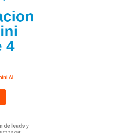
acion
ini
e 4
ini AI
n de leads
y
n empezar