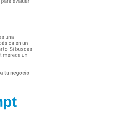
 para evaluar
es una
básica en un
erto. Si buscas
pt merece un
 a tu negocio
mpt