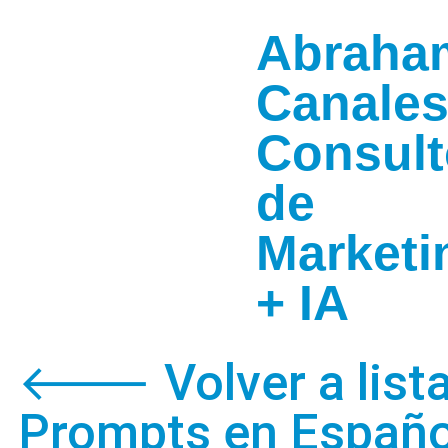
Abraha
Canale
Consult
de
Marketi
+ IA
🡐 Volver a lista
Prompts en Españo