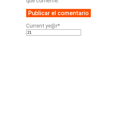
que comente.
Current ye
@r
*