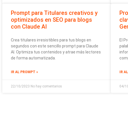
Prompt para Titulares creativos y
Pro
optimizados en SEO para blogs
cla
con Claude AI
Ge
Crea titulares irresistibles para tus blogs en
El P
segundos con este sencillo prompt para Claude
pala
AI. Optimiza tus contenidos y atrae más lectores
info
de forma automatizada.
comp
IR AL PROMPT »
IR A
22/10/2023
No hay comentarios
04/1