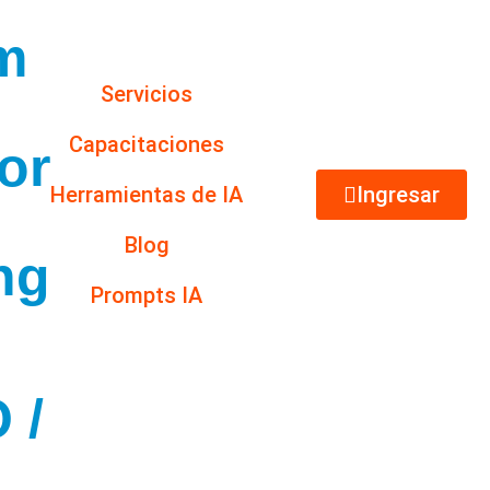
m
Servicios
s
Capacitaciones
or
Herramientas de IA
Ingresar
Blog
ng
Prompts IA
 /