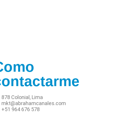
Como
contactarme
878 Colonial, Lima
mkt@abrahamcanales.com
+51 964 676 578