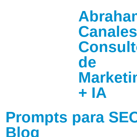
Abraha
Canale
Consult
de
Marketi
+ IA
Prompts para SEO
Blog