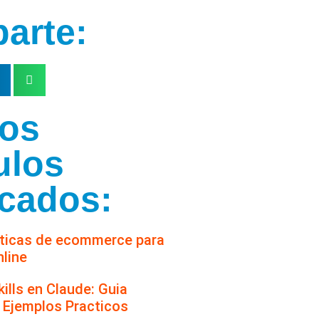
arte:
mos
ulos
icados:
cticas de ecommerce para
line
ills en Claude: Guia
 Ejemplos Practicos